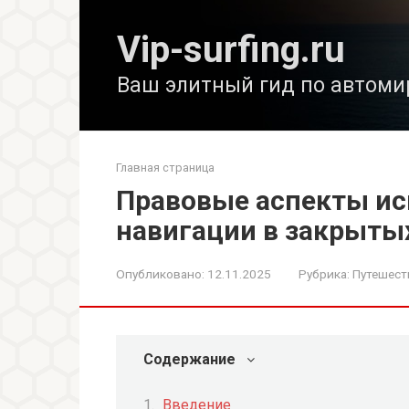
Перейти
к
Vip-surfing.ru
контенту
Ваш элитный гид по автоми
Главная страница
Правовые аспекты ис
навигации в закрыты
Опубликовано:
12.11.2025
Рубрика:
Путешест
Содержание
Введение