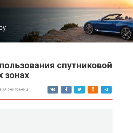
ру
пользования спутниковой
х зонах
вия без границ