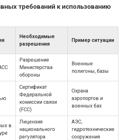
ивных требований к использованию
Необходимые
ия
Пример ситуации
разрешения
Разрешение
Военные
АСС
Министерства
полигоны, базы
обороны
Сертификат
Охрана
Федеральной
тью
аэропортов и
комиссии связи
военных баз
(FCC)
Лицензия
АЭС,
ных в
национального
гидротехнические
уре
регулятора
сооружения