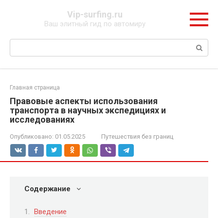
Перейти
Vip-surfing.ru
к
Ваш элитный гид по автомиру
контенту
Поиск:
Главная страница
Правовые аспекты использования
транспорта в научных экспедициях и
исследованиях
Опубликовано:
01.05.2025
Путешествия без границ
Содержание
Введение