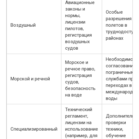
Авиационные
законы и
Особые
нормы,
разрешения дл
лицензии
Воздушный
полетов в
пилотов,
труднодоступн
регистрация
районах
воздушных
судов
Необходимост
Морское и
согласования 
речное право,
пограничными
регистрация
Морской и речной
службами при
судов,
переходах в
безопасность
международны
на воде
воды
Технический
регламент,
Дополнительн
лицензии на
проверки
Специализированный
использование
техники,
(например, для
обучение