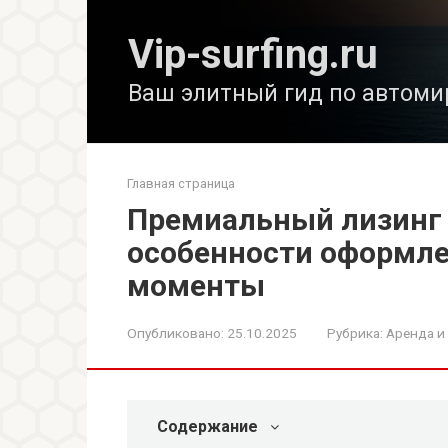
Перейти
к
Vip-surfing.ru
контенту
Ваш элитный гид по автоми
Главная страница
Премиальный лизинг 
особенности оформл
моменты
Опубликовано:
25.10.2025
Рубрика:
Аренда и
Содержание