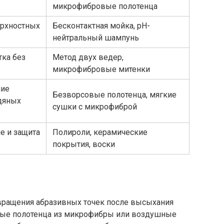
микрофибровые полотенца
ерхностных
Бесконтактная мойка, pH-
нейтральный шампунь
тка без
Метод двух ведер,
микрофибровые митенки
ние
Безворсовые полотенца, мягкие
дяных
сушки с микрофиброй
е и защита
Полироли, керамические
покрытия, воски
вращения абразивных точек после высыхания
вые полотенца из микрофибры или воздушные