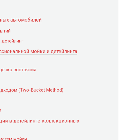
ных автомобилей
рытий
 детейлинг
ссиональной мойки и детейлинга
оценка состояния
одходом (Two-Bucket Method)
а
ции в детейлинге коллекционных
истем мойки