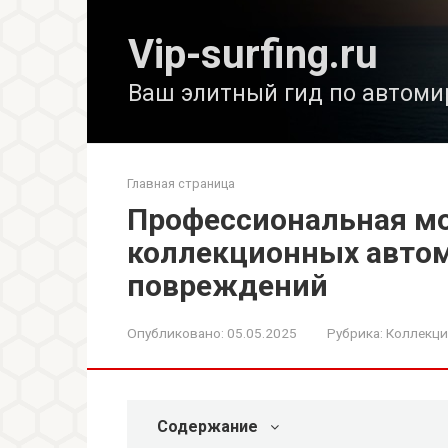
Перейти
к
Vip-surfing.ru
контенту
Ваш элитный гид по автоми
Главная страница
Профессиональная мо
коллекционных автом
повреждений
Опубликовано:
05.05.2025
Рубрика:
Коллекц
Содержание