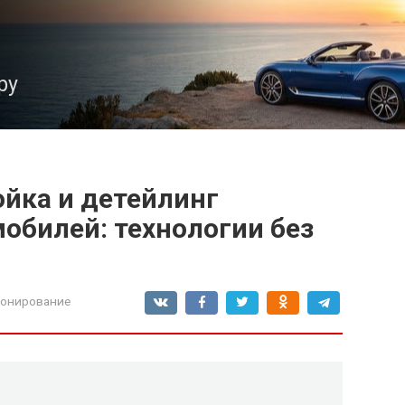
ру
йка и детейлинг
обилей: технологии без
ионирование