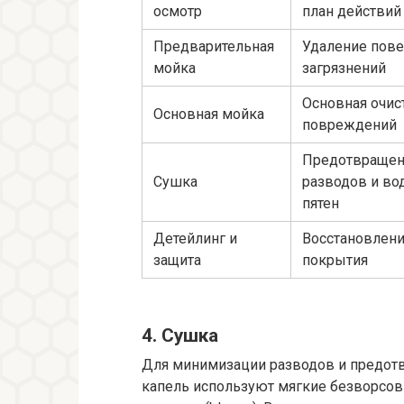
осмотр
план действий
Предварительная
Удаление пов
мойка
загрязнений
Основная очис
Основная мойка
повреждений
Предотвраще
Сушка
разводов и во
пятен
Детейлинг и
Восстановлени
защита
покрытия
4. Сушка
Для минимизации разводов и предот
капель используют мягкие безворсо