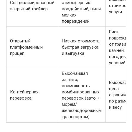
Специализированный
атмосферных
стоимость
закрытый трейлер
воздействий, пыли,
услуги
мелких
повреждений
Риск
поврежден
Открытый
Низкая стоимость,
от грязи,
платформенный
быстрая загрузка
камней,
прицеп
и выгрузка
погодных
условий
Высочайшая
защита,
Высокая
возможность
цена,
Контейнерная
комбинированных
ограничен
перевозка
перевозок (авто +
по размер
морем/
и весу
железнодорожным
транспортом)