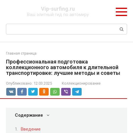
Перейти
Vip-surfing.ru
к
Ваш элитный гид по автомиру
контенту
Поиск:
Главная страница
Профессиональная подготовка
коллекционного автомобиля к длительной
транспортировке: лучшие методы и советы
Опубликовано:
12.03.2025
Коллекционирование
Содержание
Введение