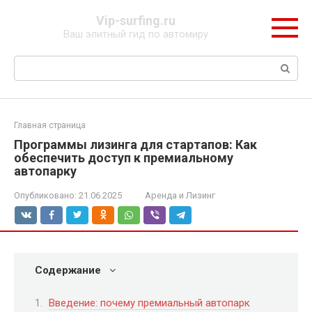
Перейти
Vip-surfing.ru
к
Ваш элитный гид по автомиру
контенту
Поиск:
Главная страница
Программы лизинга для стартапов: Как
обеспечить доступ к премиальному
автопарку
Опубликовано:
21.06.2025
Аренда и Лизинг
Содержание
Введение: почему премиальный автопарк