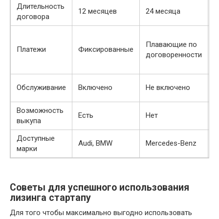
Длительность
12 месяцев
24 месяца
3
договора
Ф
Плавающие по
с
Платежи
Фиксированные
договоренности
в
с
В
Обслуживание
Включено
Не включено
(
Возможность
Есть
Нет
Е
выкупа
Доступные
Audi, BMW
Mercedes-Benz
B
марки
Советы для успешного использования
лизинга стартапу
Для того чтобы максимально выгодно использовать