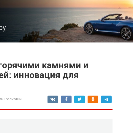
ру
горячими камнями и
ей: инновация для
ии Роскоши