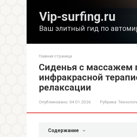
Перейти
к
Vip-surfing.ru
контенту
Ваш элитный гид по автоми
Главная страница
Сиденья с массажем 
инфракрасной терапи
релаксации
Опубликовано:
04.01.2026
Рубрика:
Технолог
Содержание