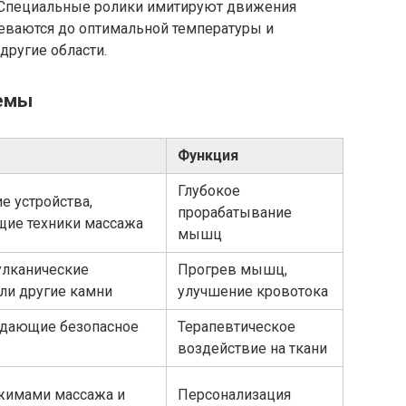
. Специальные ролики имитируют движения
реваются до оптимальной температуры и
другие области.
емы
Функция
Глубокое
е устройства,
прорабатывание
щие техники массажа
мышц
улканические
Прогрев мышц,
ли другие камни
улучшение кровотока
здающие безопасное
Терапевтическое
воздействие на ткани
жимами массажа и
Персонализация