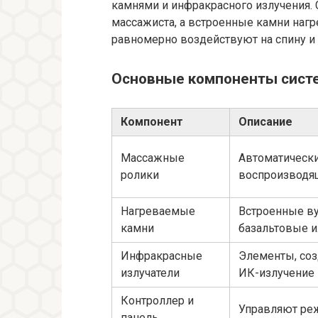
камнями и инфракрасного излучения
массажиста, а встроенные камни наг
равномерно воздействуют на спину и 
Основные компоненты сист
Компонент
Описание
Массажные
Автоматически
ролики
воспроизводя
Нагреваемые
Встроенные в
камни
базальтовые и
Инфракрасные
Элементы, со
излучатели
ИК-излучение
Контроллер и
Управляют ре
панель