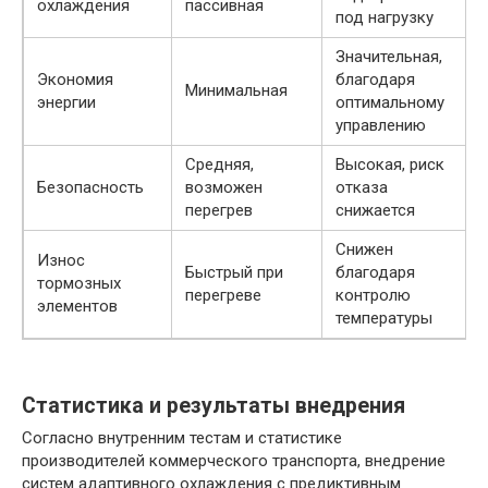
охлаждения
пассивная
под нагрузку
Значительная,
Экономия
благодаря
Минимальная
энергии
оптимальному
управлению
Средняя,
Высокая, риск
Безопасность
возможен
отказа
перегрев
снижается
Снижен
Износ
Быстрый при
благодаря
тормозных
перегреве
контролю
элементов
температуры
Статистика и результаты внедрения
Согласно внутренним тестам и статистике
производителей коммерческого транспорта, внедрение
систем адаптивного охлаждения с предиктивным