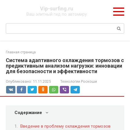
Перейти
Vip-surfing.ru
к
Ваш элитный гид по автомиру
контенту
Поиск:
Главная страница
Система адаптивного охлаждения тормозов с
предиктивным анализом нагрузки: инновации
для безопасности и эффективности
Опубликовано:
11.11.2025
Технологии Роскоши
Содержание
Введение в проблему охлаждения тормозов