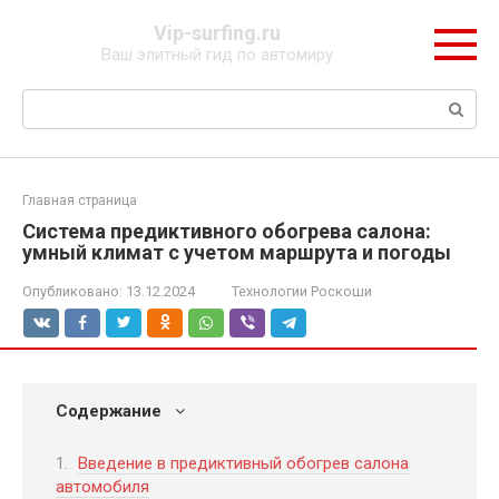
Перейти
Vip-surfing.ru
к
Ваш элитный гид по автомиру
контенту
Поиск:
Главная страница
Система предиктивного обогрева салона:
умный климат с учетом маршрута и погоды
Опубликовано:
13.12.2024
Технологии Роскоши
Содержание
Введение в предиктивный обогрев салона
автомобиля