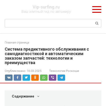
Перейти
Vip-surfing.ru
к
Ваш элитный гид по автомиру
контенту
Поиск:
Главная страница
Система предиктивного обслуживания с
самодиагностикой и автоматическим
заказом запчастей: технологии и
преимущества
Опубликовано:
16.03.2025
Технологии Роскоши
Содержание