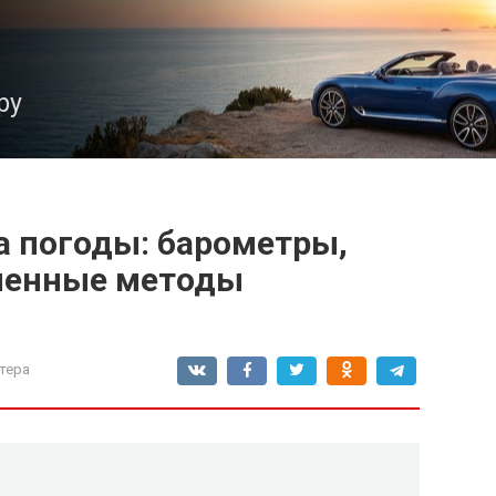
ру
 погоды: барометры,
менные методы
тера