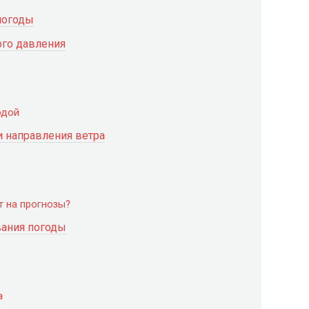
погоды
го давления
одой
и направления ветра
 на прогнозы?
ания погоды
а