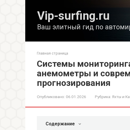
Перейти
к
Vip-surfing.ru
контенту
Ваш элитный гид по автоми
Главная страница
Системы мониторинга
анемометры и совре
прогнозирования
Опубликовано:
06.01.2026
Рубрика:
Яхты и Ка
Содержание