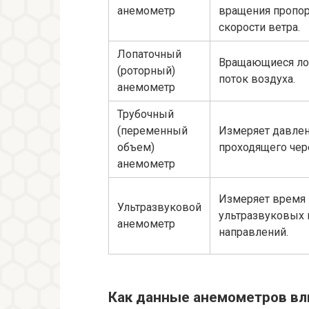
анемометр
вращения пропо
скорости ветра.
Лопаточный
Вращающиеся лоп
(роторный)
поток воздуха.
анемометр
Трубочный
(переменный
Измеряет давлен
объем)
проходящего чере
анемометр
Измеряет время
Ультразвуковой
ультразвуковых 
анемометр
направлений.
Как данные анемометров вл