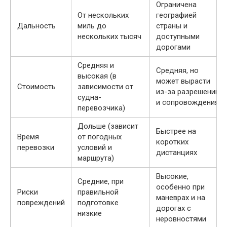
Ограничена
От нескольких
географией
Дальность
миль до
страны и
нескольких тысяч
доступными
дорогами
Средняя и
Средняя, но
высокая (в
может вырасти
Стоимость
зависимости от
из-за разрешений
судна-
и сопровождения
перевозчика)
Дольше (зависит
Быстрее на
Время
от погодных
коротких
перевозки
условий и
дистанциях
маршрута)
Высокие,
Средние, при
особенно при
Риски
правильной
маневрах и на
повреждений
подготовке
дорогах с
низкие
неровностями