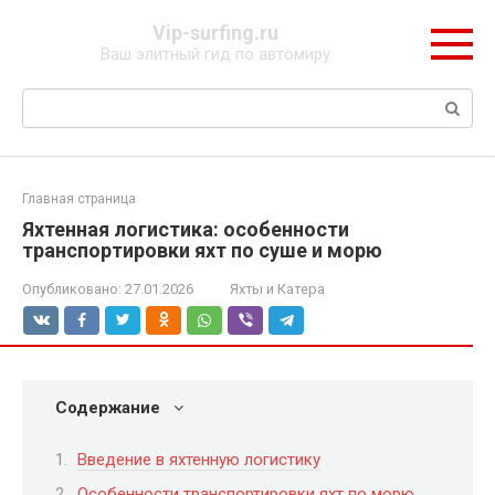
Перейти
Vip-surfing.ru
к
Ваш элитный гид по автомиру
контенту
Поиск:
Главная страница
Яхтенная логистика: особенности
транспортировки яхт по суше и морю
Опубликовано:
27.01.2026
Яхты и Катера
Содержание
Введение в яхтенную логистику
Особенности транспортировки яхт по морю