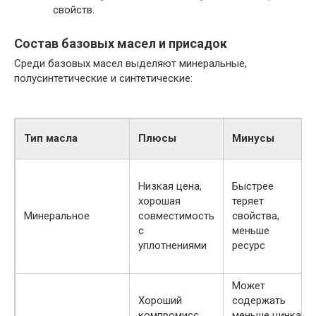
свойств.
Состав базовых масел и присадок
Среди базовых масел выделяют минеральные,
полусинтетические и синтетические:
Тип масла
Плюсы
Минусы
Низкая цена,
Быстрее
хорошая
теряет
Минеральное
совместимость
свойства,
с
меньше
уплотнениями
ресурс
Может
Хороший
содержать
компромисс
меньше цинка