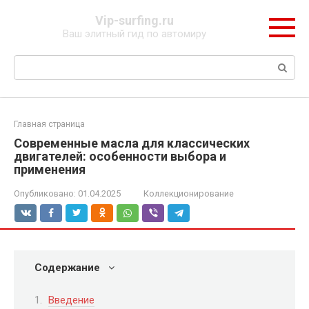
Перейти
Vip-surfing.ru
к
Ваш элитный гид по автомиру
контенту
Поиск:
Главная страница
Современные масла для классических
двигателей: особенности выбора и
применения
Опубликовано:
01.04.2025
Коллекционирование
Содержание
Введение