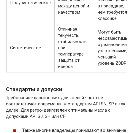
Полусинтетическое
между ценой и
в присадках,
качеством
чем требуется
классике
Отличная
Могут быть
текучесть,
несовместимы
стабильность
с резиновыми
Синтетическое
при
уплотнениями,
температуре,
меньший
защита от
уровень ZDDP
износа
Стандарты и допуски
Требования классических двигателей часто не
соответствуют современным стандартам API SN, SP и так
далее. Для ретро-двигателей оптимальны масла с
допусками API SJ, SH или CF.
Также многие владельцы принимают во внимание