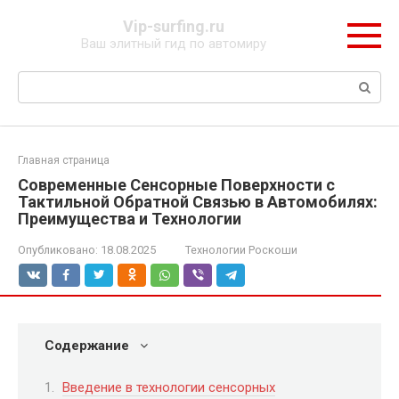
Перейти
Vip-surfing.ru
к
Ваш элитный гид по автомиру
контенту
Поиск:
Главная страница
Современные Сенсорные Поверхности с
Тактильной Обратной Связью в Автомобилях:
Преимущества и Технологии
Опубликовано:
18.08.2025
Технологии Роскоши
Содержание
Введение в технологии сенсорных