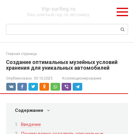
Перейти
Vip-surfing.ru
к
Ваш элитный гид по автомиру
контенту
Поиск:
Главная страница
Создание оптимальных музейных условий
хранения для уникальных автомобилей
Опубликовано:
30.10.2025
Коллекционирование
Содержание
Введение
Почему важно создавать специальные