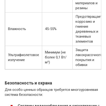
материалов и
резины
Предотвращает
коррозию и
гниение
Влажность
45-55%
деревянных и
тканевых
элементов
Защита
Минимум (не
Ультрафиолетовое
лакокрасочного
более 0,1 Вт/
излучение
покрытия и
м²)
обивки
Безопасность и охрана
Для особо ценных образцов требуется многоуровневая
система безопасности:
Системы видеонаблюдения и сигнализации
с