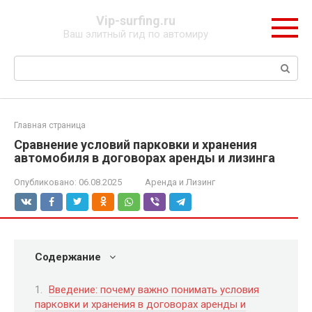
Перейти
Vip-surfing.ru
к
Ваш элитный гид по автомиру
контенту
Поиск:
Главная страница
Сравнение условий парковки и хранения
автомобиля в договорах аренды и лизинга
Опубликовано:
06.08.2025
Аренда и Лизинг
Содержание
Введение: почему важно понимать условия
парковки и хранения в договорах аренды и