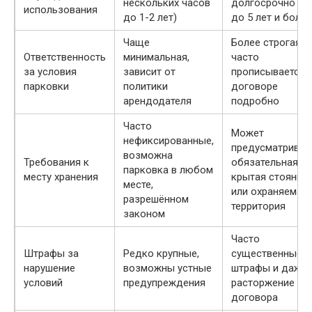
нескольких часов
долгосрочно (от
использования
до 1-2 лет)
до 5 лет и более
Чаще
Более строгая,
Ответственность
минимальная,
часто
за условия
зависит от
прописывается 
парковки
политики
договоре
арендодателя
подробно
Часто
Может
нефиксированные,
предусматриват
возможна
Требования к
обязательная
парковка в любом
месту хранения
крытая стоянка
месте,
или охраняемая
разрешённом
территория
законом
Часто
Штрафы за
Редко крупные,
существенные
нарушение
возможны устные
штрафы и даже
условий
предупреждения
расторжение
договора