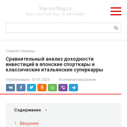
Перейти
Vip-surfing.ru
к
Ваш элитный гид по автомиру
контенту
Поиск:
Главная страница
Сравнительный анализ доходности
инвестиций в японские спорткары и
классические итальянские суперкарры
Опубликовано:
07.01.2025
Коллекционирование
Содержание
Введение