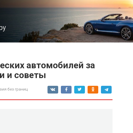
ру
еских автомобилей за
и и советы
вия без границ