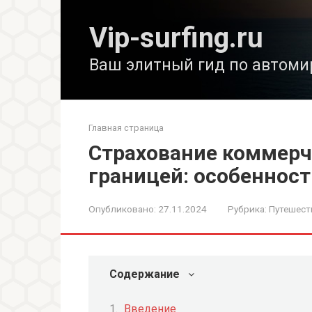
Перейти
к
Vip-surfing.ru
контенту
Ваш элитный гид по автоми
Главная страница
Страхование коммерч
границей: особенност
Опубликовано:
27.11.2024
Рубрика:
Путешест
Содержание
Введение