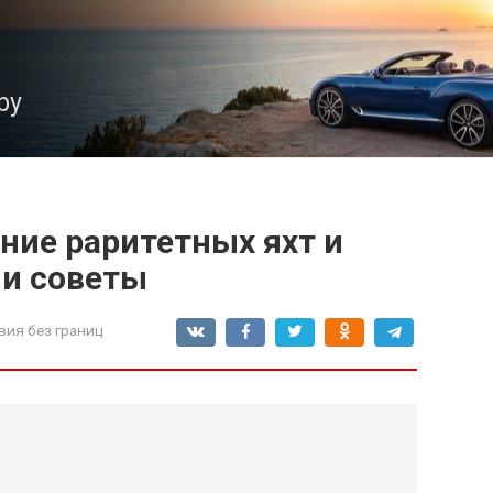
ру
ие раритетных яхт и
 и советы
вия без границ