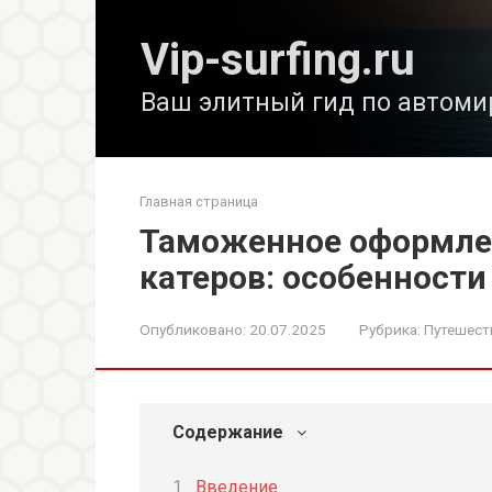
Перейти
к
Vip-surfing.ru
контенту
Ваш элитный гид по автоми
Главная страница
Таможенное оформлен
катеров: особенности
Опубликовано:
20.07.2025
Рубрика:
Путешест
Содержание
Введение