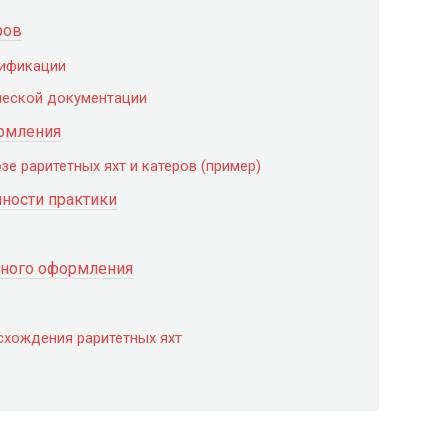
ров
рификации
ческой документации
рмления
зе раритетных яхт и катеров (пример)
ности практики
шного оформления
схождения раритетных яхт