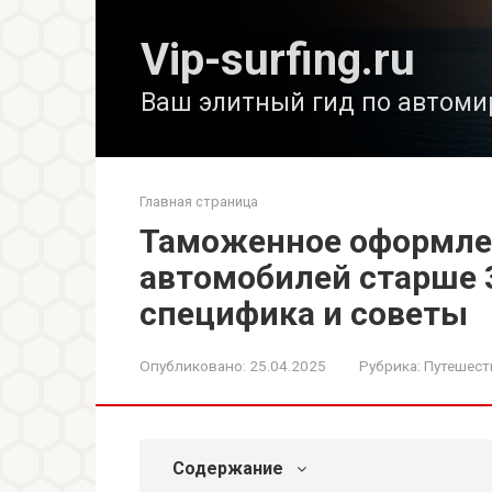
Перейти
к
Vip-surfing.ru
контенту
Ваш элитный гид по автоми
Главная страница
Таможенное оформле
автомобилей старше 3
специфика и советы
Опубликовано:
25.04.2025
Рубрика:
Путешест
Содержание