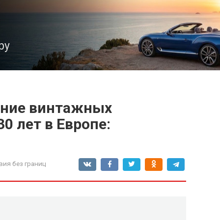
ру
ние винтажных
0 лет в Европе:
вия без границ