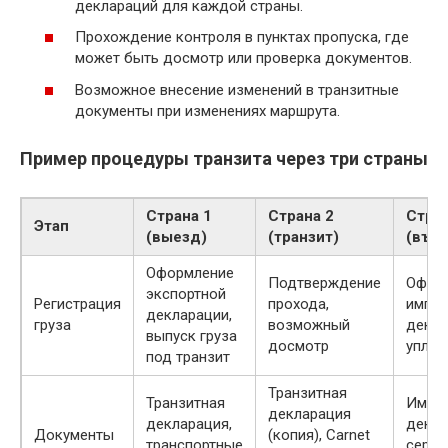
деклараций для каждой страны.
Прохождение контроля в пунктах пропуска, где
может быть досмотр или проверка документов.
Возможное внесение изменений в транзитные
документы при изменениях маршрута.
Пример процедуры транзита через три страны
Страна 1
Страна 2
Стран
Этап
(выезд)
(транзит)
(въе
Оформление
Подтверждение
Офор
экспортной
Регистрация
прохода,
импор
декларации,
груза
возможный
декла
выпуск груза
досмотр
уплат
под транзит
Транзитная
Транзитная
Импо
декларация
декларация,
декла
Документы
(копия), Carnet
транспортные
серти