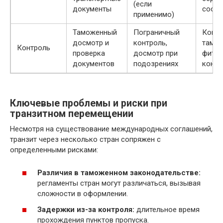
(если
документы
соотв
применимо)
Таможенный
Пограничный
Комп
досмотр и
контроль,
тамож
Контроль
проверка
досмотр при
фитос
документов
подозрениях
контр
Ключевые проблемы и риски при
транзитном перемещении
Несмотря на существование международных соглашений,
транзит через несколько стран сопряжен с
определенными рисками:
Различия в таможенном законодательстве:
регламенты стран могут различаться, вызывая
сложности в оформлении.
Задержки из-за контроля:
длительное время
прохождения пунктов пропуска.