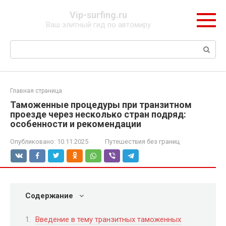
Перейти
Vip-surfing.ru
к
Ваш элитный гид по автомиру
контенту
Поиск:
Главная страница
Таможенные процедуры при транзитном
проезде через несколько стран подряд:
особенности и рекомендации
Опубликовано:
10.11.2025
Путешествия без границ
Содержание
Введение в тему транзитных таможенных