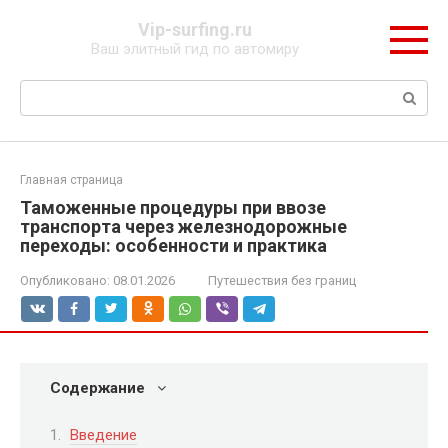
Перейти
Vip-surfing.ru
к
Ваш элитный гид по автомиру
контенту
Поиск:
Главная страница
Таможенные процедуры при ввозе
транспорта через железнодорожные
переходы: особенности и практика
Опубликовано:
08.01.2026
Путешествия без границ
Содержание
Введение