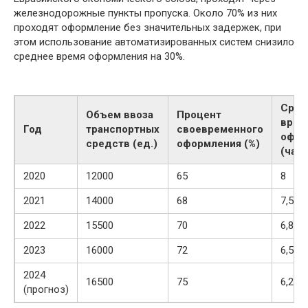
железнодорожные пункты пропуска. Около 70% из них
проходят оформление без значительных задержек, при
этом использование автоматизированных систем снизило
среднее время оформления на 30%.
Сред
Объем ввоза
Процент
врем
Год
транспортных
своевременного
офор
средств (ед.)
оформления (%)
(час
2020
12000
65
8
2021
14000
68
7,5
2022
15500
70
6,8
2023
16000
72
6,5
2024
16500
75
6,2
(прогноз)