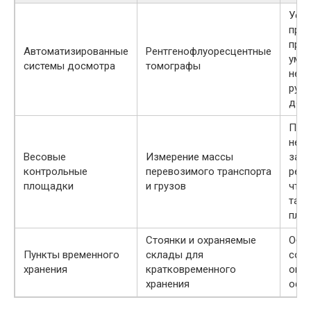
Уск
про
пров
Автоматизированные
Рентгенофлуоресцентные
уме
системы досмотра
томографы
нео
ручн
дос
Пре
несо
Весовые
Измерение массы
заяв
контрольные
перевозимого транспорта
реал
площадки
и грузов
что 
там
пла
Стоянки и охраняемые
Обе
Пункты временного
склады для
сохр
хранения
кратковременного
око
хранения
офо