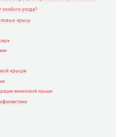
 особого ухода?
иловых крыш
ковра
ами
овой крыши
ия:
врации виниловой крыши
рофилактике