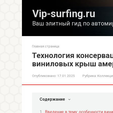
Перейти
к
Vip-surfing.ru
контенту
Ваш элитный гид по автоми
Главная страница
Технология консерва
виниловых крыш аме
Опубликовано:
17.01.2025
Рубрика:
Коллекц
Содержание
Введение в тему: особенности ви