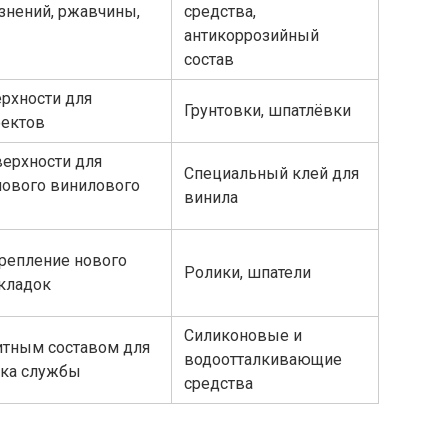
знений, ржавчины,
средства,
антикоррозийный
состав
рхности для
Грунтовки, шпатлёвки
фектов
верхности для
Специальный клей для
нового винилового
винила
крепление нового
Ролики, шпатели
складок
Силиконовые и
итным составом для
водоотталкивающие
ока службы
средства