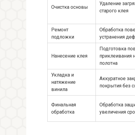
Удаление загря
Очистка основы
старого клея
Ремонт
Обработка пове
подложки
устранения де
Подготовка по
Нанесение клея
приклеивания 
полотна
Укладка и
Аккуратное за
натяжение
покрытия без 
винила
Финальная
Обработка защ
обработка
увеличения ср