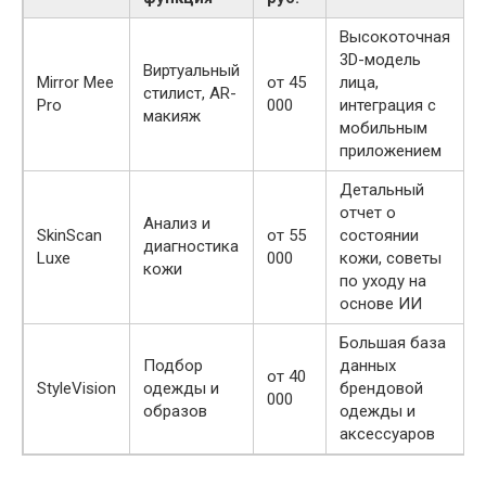
Высокоточная
3D-модель
Виртуальный
Mirror Mee
от 45
лица,
стилист, AR-
Pro
000
интеграция с
макияж
мобильным
приложением
Детальный
отчет о
Анализ и
SkinScan
от 55
состоянии
диагностика
Luxe
000
кожи, советы
кожи
по уходу на
основе ИИ
Большая база
Подбор
данных
от 40
StyleVision
одежды и
брендовой
000
образов
одежды и
аксессуаров