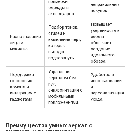
примерки
неправильных
одежды и
покупок.
аксессуаров.
Повышает
Подбор тонов,
уверенность в
стилей и
Распознавание
себе и
выявление черт,
лица и
облегчает
которые
макияжа
создание
выгодно
идеального
подчеркнуть.
образа.
Управление
Поддержка
Удобство в
зеркалом без
голосовых
использовании
рук,
команд и
и
синхронизация с
интеграция с
персонализация
мобильными
гаджетами
ухода.
приложениями.
Преимущества умных зеркал с