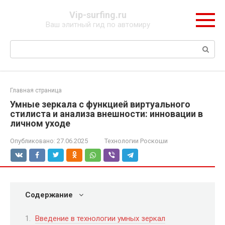
Перейти
Vip-surfing.ru
к
Ваш элитный гид по автомиру
контенту
Поиск:
Главная страница
Умные зеркала с функцией виртуального
стилиста и анализа внешности: инновации в
личном уходе
Опубликовано:
27.06.2025
Технологии Роскоши
Содержание
Введение в технологии умных зеркал