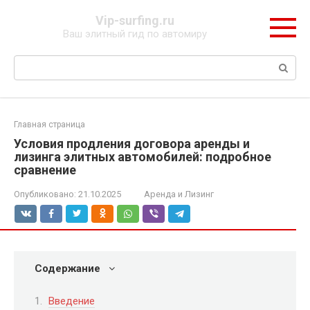
Перейти
Vip-surfing.ru
к
Ваш элитный гид по автомиру
контенту
Поиск:
Главная страница
Условия продления договора аренды и
лизинга элитных автомобилей: подробное
сравнение
Опубликовано:
21.10.2025
Аренда и Лизинг
Содержание
Введение