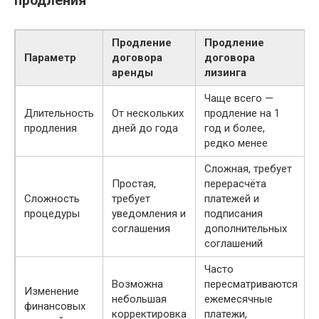
продления
Продление
Продление
Параметр
договора
договора
аренды
лизинга
Чаще всего —
Длительность
От нескольких
продление на 1
продления
дней до года
год и более,
редко менее
Сложная, требует
Простая,
перерасчёта
Сложность
требует
платежей и
процедуры
уведомления и
подписания
соглашения
дополнительных
соглашений
Часто
Возможна
пересматриваются
Изменение
небольшая
ежемесячные
финансовых
корректировка
платежи,