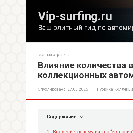
Перейти
к
Vip-surfing.ru
контенту
Ваш элитный гид по автоми
Главная страница
Влияние количества 
коллекционных автом
Опубликовано:
27.05.2025
Рубрика:
Коллекц
Содержание
Введение: почему важен “источник