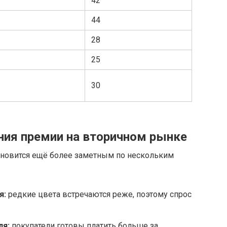
42
44
28
25
30
ия премии на вторичном рынке
ановится ещё более заметным по нескольким
я:
редкие цвета встречаются реже, поэтому спрос
ля:
покупатели готовы платить больше за