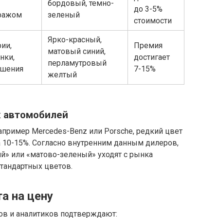
бордовый, темно-
до 3-5%
ражом
зеленый
стоимости
Ярко-красный,
ии,
Премия
матовый синий,
нки,
достигает
перламутровый
ешения
7-15%
желтый
х автомобилей
апример Mercedes-Benz или Porsche, редкий цвет
 10-15%. Согласно внутренним данным дилеров,
й» или «матово-зеленый» уходят с рынка
тандартных цветов.
а на цену
ов и аналитиков подтверждают: