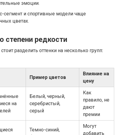
тельные эмоции.
-сегмент и спортивные модели чаще
чных цветах.
о степени редкости
стоит разделить оттенки на несколько групп:
Влияние на
Пример цветов
цену
Как
анённые
Белый, черный,
правило, не
иеся на
серебристый,
дают
елей
серый
премии
Могут
щиеся
Темно-синий,
добавить