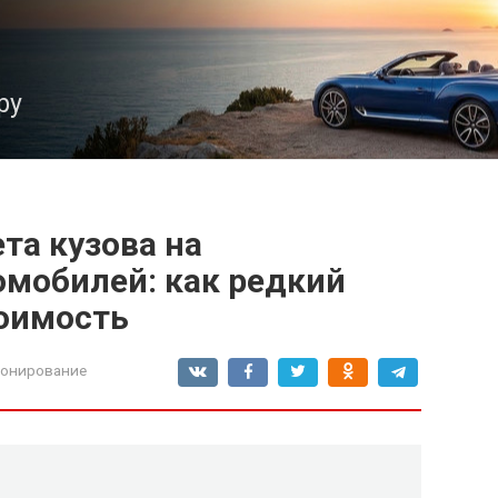
ру
та кузова на
омобилей: как редкий
оимость
ионирование