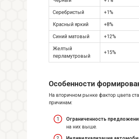
Черный
+1%
Серебристый
+1%
Красный яркий
+8%
Синий матовый
+12%
Желтый
+15%
перламутровый
Особенности формирован
На вторичном рынке фактор цвета ст
причинам:
Ограниченность предложени
на них выше.
Индивидуализация автомоби