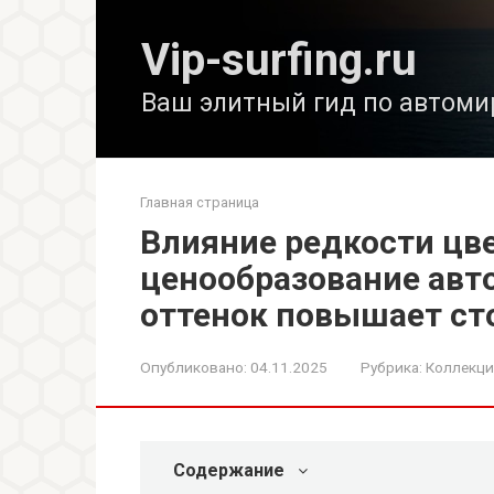
Перейти
к
Vip-surfing.ru
контенту
Ваш элитный гид по автоми
Главная страница
Влияние редкости цве
ценообразование авт
оттенок повышает ст
Опубликовано:
04.11.2025
Рубрика:
Коллекц
Содержание