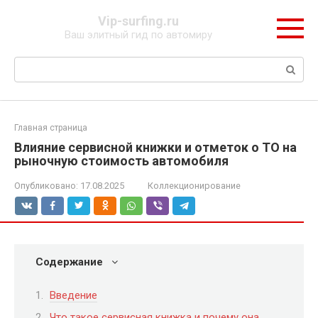
Перейти
Vip-surfing.ru
к
Ваш элитный гид по автомиру
контенту
Поиск:
Главная страница
Влияние сервисной книжки и отметок о ТО на
рыночную стоимость автомобиля
Опубликовано:
17.08.2025
Коллекционирование
Содержание
Введение
Что такое сервисная книжка и почему она