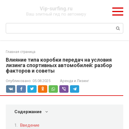
Перейти
Vip-surfing.ru
к
Ваш элитный гид по автомиру
контенту
Поиск:
Главная страница
Влияние типа коробки передач на условия
лизинга спортивных автомобилей: разбор
факторов и советы
Опубликовано:
05.08.2025
Аренда и Лизинг
Содержание
Введение