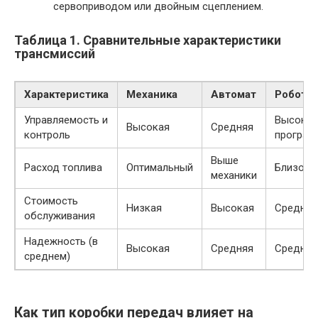
сервоприводом или двойным сцеплением.
Таблица 1. Сравнительные характеристики
трансмиссий
Характеристика
Механика
Автомат
Робот
Управляемость и
Высокая
Высокая
Средняя
контроль
програм
Выше
Расход топлива
Оптимальный
Близок 
механики
Стоимость
Низкая
Высокая
Средняя
обслуживания
Надежность (в
Высокая
Средняя
Средняя
среднем)
Как тип коробки передач влияет на