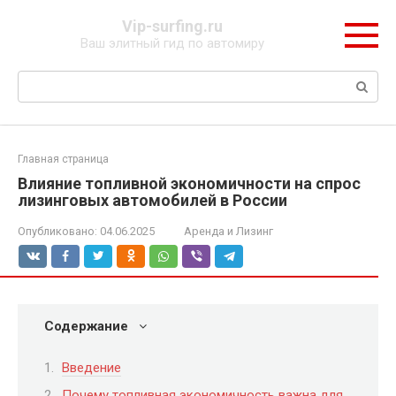
Перейти
Vip-surfing.ru
к
Ваш элитный гид по автомиру
контенту
Поиск:
Главная страница
Влияние топливной экономичности на спрос
лизинговых автомобилей в России
Опубликовано:
04.06.2025
Аренда и Лизинг
Содержание
Введение
Почему топливная экономичность важна для