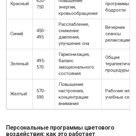
620-
повышение
Красный
программы дл
750
энергии,
бодрости
кровьообращение
Расслабление,
Вечерние
450-
снижение
Синий
сеансы
495
давления,
релаксации
улучшение сна
Гармонизация,
Общие
495-
баланс
Зеленый
терапевтичес
570
эмоционального
процедуры
состояния
Повышение
570-
настроения,
Рабочие или
Желтый
590
концентрации
учебные сесс
внимания
Персональные программы цветового
воздействия: как это работает