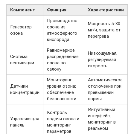
Компонент
Функция
Характеристики
Производство
Мощность 5-30
Генератор
озона из
мг/ч, защита от
озона
атмосферного
перегрева
кислорода
Равномерное
Низкошумная,
Система
распределение
регулируемая
вентиляции
озона по
скорость
салону
Мониторинг
Автоматическое
Датчики
уровня озона;
отключение при
концентрации
обеспечение
превышении
безопасности
нормы
Интуитивный
Контроль
интерфейс,
Управляющая
подачи озона и
мониторинг в
панель
мониторинг
реальном
параметров