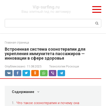
Перейти
Vip-surfing.ru
к
Ваш элитный гид по автомиру
контенту
Поиск:
Главная страница
Встроенная система озонотерапии для
укрепления иммунитета пассажиров —
инновации в сфере здоровья
Опубликовано:
11.08.2025
Технологии Роскоши
Содержание
Что такое озонотерапия и почему она