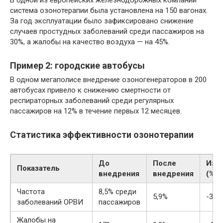
В одной из европейских железнодорожных компаний
система озонотерапии была установлена на 150 вагонах.
За год эксплуатации было зафиксировано снижение
случаев простудных заболеваний среди пассажиров на
30%, а жалобы на качество воздуха — на 45%.
Пример 2: городские автобусы
В одном мегаполисе внедрение озоногенераторов в 200
автобусах привело к снижению смертности от
респираторных заболеваний среди регулярных
пассажиров на 12% в течение первых 12 месяцев.
Статистика эффективности озонотерапии
До
После
Изм
Показатель
внедрения
внедрения
(%)
Частота
8,5% среди
5,9%
-30,
заболеваний ОРВИ
пассажиров
Жалобы на