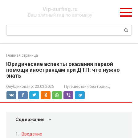
Перейти
Vip-surfing.ru
к
Ваш элитный гид по автомиру
контенту
Поиск:
Главная страница
Юридические аспекты оказания первой
помощи иностранцам при ДТП: что нужно
знать
Опубликовано:
23.03.2025
Путешествия без границ
Содержание
Введение