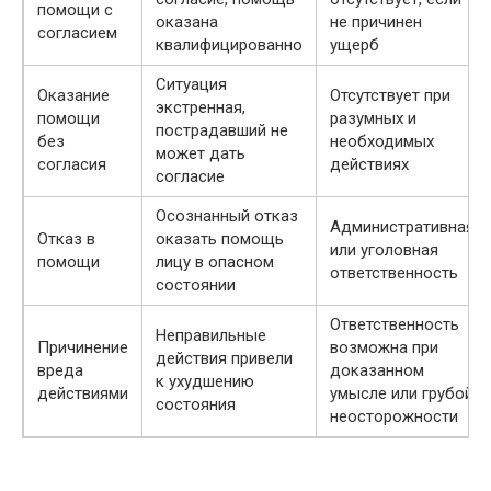
помощи с
оказана
не причинен
согласием
квалифицированно
ущерб
Ситуация
Оказание
Отсутствует при
экстренная,
помощи
разумных и
пострадавший не
без
необходимых
может дать
согласия
действиях
согласие
Осознанный отказ
Административная
Отказ в
оказать помощь
или уголовная
помощи
лицу в опасном
ответственность
состоянии
Ответственность
Неправильные
Причинение
возможна при
действия привели
вреда
доказанном
к ухудшению
действиями
умысле или грубой
состояния
неосторожности