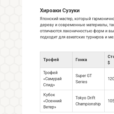
Хироаки Сузуки
Японский мастер, который гармонично
дереву и современные материалы, так
отличаются лаконичностью форм и вы
подходит для азиатских турниров и 
Ст
Трофей
Гонка
$
Трофей
Super GT
«Самурай
120
Series
Спид»
Кубок
Tokyo Drift
«Осенний
105
Championship
Ветер»