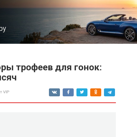
ру
ры трофеев для гонок:
ысяч
т VIP