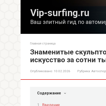
Перейти
к
Vip-surfing.ru
контенту
Ваш элитный гид по автоми
Главная страница
Знаменитые скульпто
искусство за сотни т
Опубликовано:
10.02.2026
Рубрика:
Автоспор
Содержание
Введение