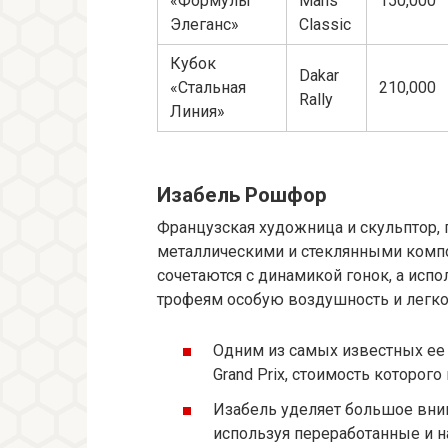
«Формулы
Mans
150,000
Элеганс»
Classic
Кубок
Dakar
«Стальная
210,000
Rally
Линия»
Изабель Рошфор
Французская художница и скульптор
металлическими и стеклянными компо
сочетаются с динамикой гонок, а исп
трофеям особую воздушность и легко
Одним из самых известных ее 
Grand Prix, стоимость которог
Изабель уделяет большое вним
используя переработанные и 