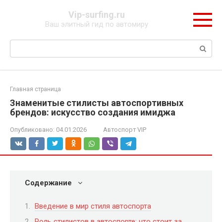
Перейти
Vip-surfing.ru
к
Ваш элитный гид по автомиру
контенту
Поиск:
Главная страница
Знаменитые стилисты автоспортивных
брендов: искусство создания имиджа
Опубликовано:
04.01.2026
Автоспорт VIP
Содержание
Введение в мир стиля автоспорта
Роль стилистов в автоспорте: что стоит за