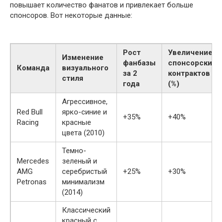
повышает количество фанатов и привлекает больше
спонсоров. Вот некоторые данные:
Рост
Увеличение
Изменение
фанбазы
спонсорских
Команда
визуального
за 2
контрактов
стиля
года
(%)
Агрессивное,
Red Bull
ярко-синие и
+35%
+40%
Racing
красные
цвета (2010)
Темно-
Mercedes
зеленый и
AMG
серебристый
+25%
+30%
Petronas
минимализм
(2014)
Классический
красный с