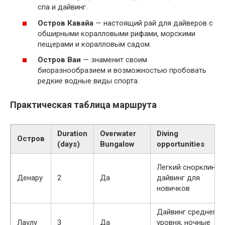
спа и дайвинг.
Остров Кавайа
— настоящий рай для дайверов с
обширными коралловыми рифами, морскими
пещерами и коралловым садом.
Остров Ваи
— знаменит своим
биоразнообразием и возможностью пробовать
редкие водные виды спорта.
Практическая таблица маршрута
Duration
Overwater
Diving
Остров
(days)
Bungalow
opportunities
Легкий снорклинг,
Денару
2
Да
дайвинг для
новичков
Дайвинг среднего
Лаулу
3
Да
уровня, ночные