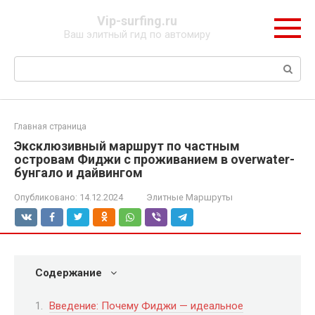
Перейти
Vip-surfing.ru
к
Ваш элитный гид по автомиру
контенту
Поиск:
Главная страница
Эксклюзивный маршрут по частным
островам Фиджи с проживанием в overwater-
бунгало и дайвингом
Опубликовано:
14.12.2024
Элитные Маршруты
Содержание
Введение: Почему Фиджи — идеальное