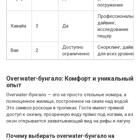
погружения
Профессиональны
дайвинг,
Кавайа
3
Да
исследование
пещер
Доступно
Снорклинг, дайвинг
Ваи
2
ограниченно
для всех уровней
Overwater-бунгало: Комфорт и уникальный
опыт
Overwater-бунгало — это не просто отельные номера, а
полноценное жилище, построенное на сваях над водой.
Это символ роскоши в тропиках. Гости имеют прямой
доступ к океану, прозрачную воду прямо под ногами, а из
окон открывается захватывающий вид на рифы и лагуну.
Почему выбирать overwater-бунгало на