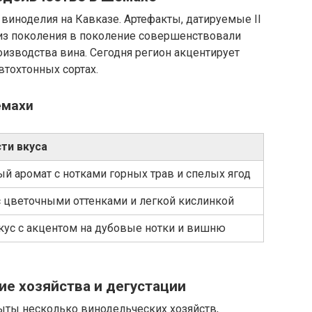
виноделия на Кавказе. Артефакты, датируемые II
ь из поколения в поколение совершенствовали
изводства вина. Сегодня регион акцентирует
втохтонных сортах.
емахи
ти вкуса
й аромат с нотками горных трав и спелых ягод
 цветочными оттенками и легкой кислинкой
кус с акцентом на дубовые нотки и вишню
е хозяйства и дегустации
ыты несколько винодельческих хозяйств,