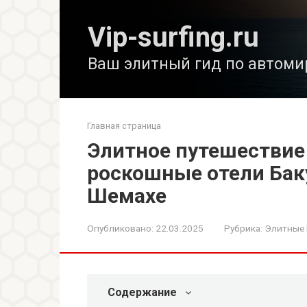
Перейти
к
Vip-surfing.ru
контенту
Ваш элитный гид по автоми
Главная страница
Элитное путешествие
роскошные отели Бак
Шемахе
Опубликовано:
22.03.2025
Рубрика:
Элитные
Содержание