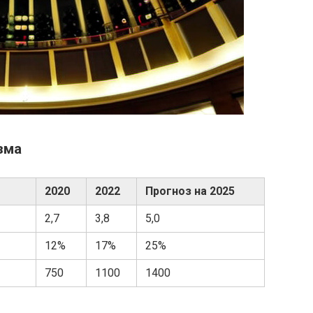
зма
2020
2022
Прогноз на 2025
2,7
3,8
5,0
12%
17%
25%
750
1100
1400