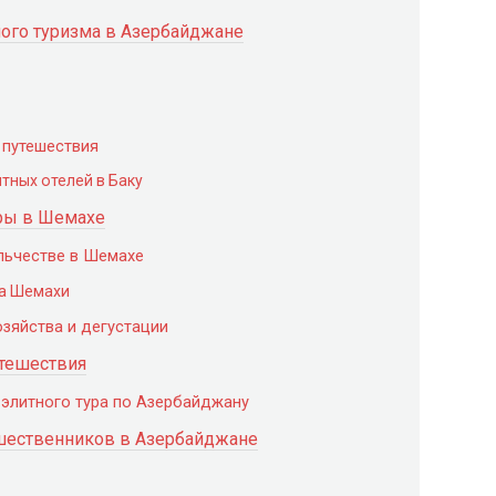
ного туризма в Азербайджане
 путешествия
тных отелей в Баку
уры в Шемахе
льчестве в Шемахе
да Шемахи
зяйства и дегустации
утешествия
элитного тура по Азербайджану
ешественников в Азербайджане