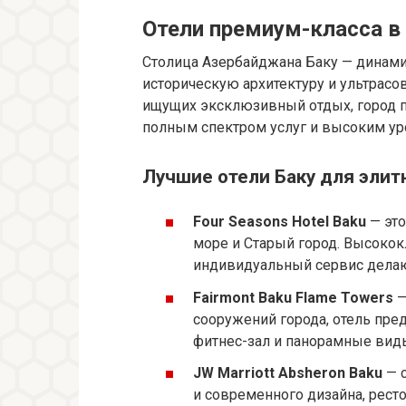
Отели премиум-класса в
Столица Азербайджана Баку — динам
историческую архитектуру и ультрас
ищущих эксклюзивный отдых, город п
полным спектром услуг и высоким ур
Лучшие отели Баку для элит
Four Seasons Hotel Baku
— это
море и Старый город. Высокок
индивидуальный сервис дела
Fairmont Baku Flame Towers
—
сооружений города, отель пр
фитнес-зал и панорамные виды
JW Marriott Absheron Baku
— с
и современного дизайна, рест