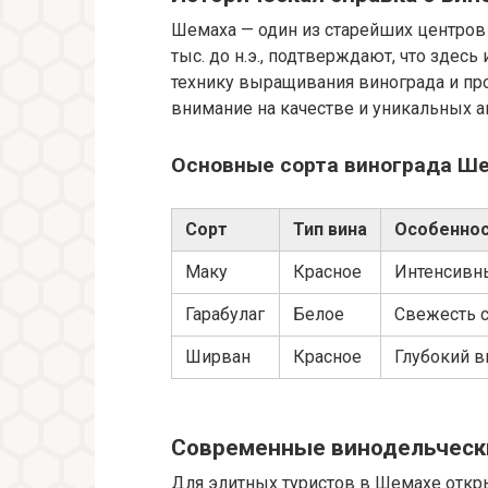
Шемаха — один из старейших центров 
тыс. до н.э., подтверждают, что здес
технику выращивания винограда и про
внимание на качестве и уникальных а
Основные сорта винограда Ш
Сорт
Тип вина
Особеннос
Маку
Красное
Интенсивны
Гарабулаг
Белое
Свежесть с
Ширван
Красное
Глубокий в
Современные винодельчески
Для элитных туристов в Шемахе откр