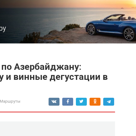
ру
 по Азербайджану:
у и винные дегустации в
 Маршруты