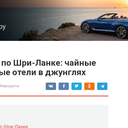
ру
 по Шри-Ланке: чайные
ые отели в джунглях
 Маршруты
по Шри-Ланке