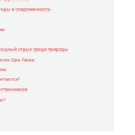
енды и современность
ии
скошный отдых среди природы
нглях Шри-Ланки
лях
четаются?
ественников
ию?