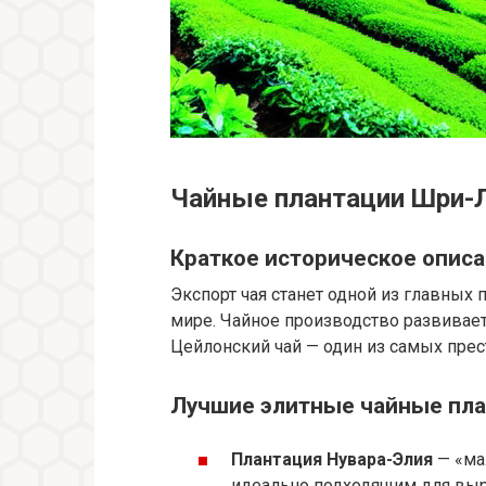
Чайные плантации Шри-Л
Краткое историческое опис
Экспорт чая станет одной из главных 
мире. Чайное производство развиваетс
Цейлонский чай — один из самых пре
Лучшие элитные чайные пл
Плантация Нувара-Элия
— «ма
идеально подходящим для вы