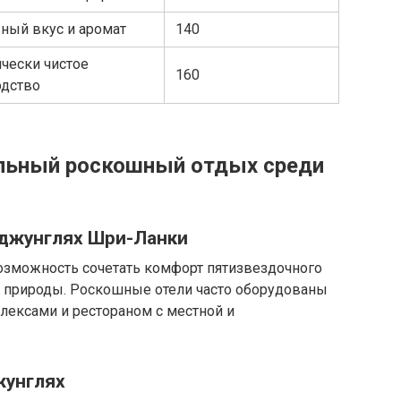
ный вкус и аромат
140
чески чистое
160
одство
альный роскошный отдых среди
 джунглях Шри-Ланки
возможность сочетать комфорт пятизвездочного
у природы. Роскошные отели часто оборудованы
плексами и рестораном с местной и
жунглях