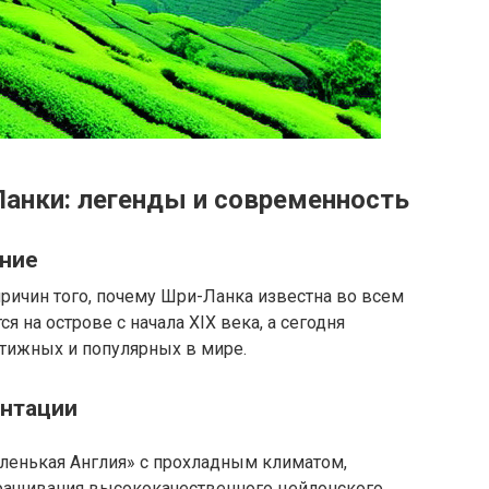
анки: легенды и современность
ание
причин того, почему Шри-Ланка известна во всем
я на острове с начала XIX века, а сегодня
стижных и популярных в мире.
антации
ленькая Англия» с прохладным климатом,
ращивания высококачественного цейлонского