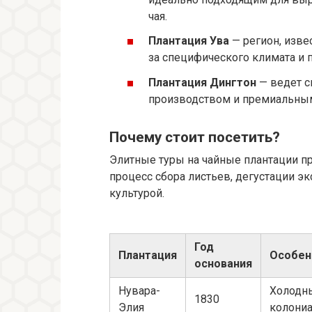
чая.
Плантация Ува
— регион, изве
за специфического климата и 
Плантация Дингтон
— ведет с
производством и премиальным 
Почему стоит посетить?
Элитные туры на чайные плантации пр
процесс сбора листьев, дегустации э
культурой.
Год
Плантация
Особен
основания
Нувара-
Холодны
1830
Элия
колониа