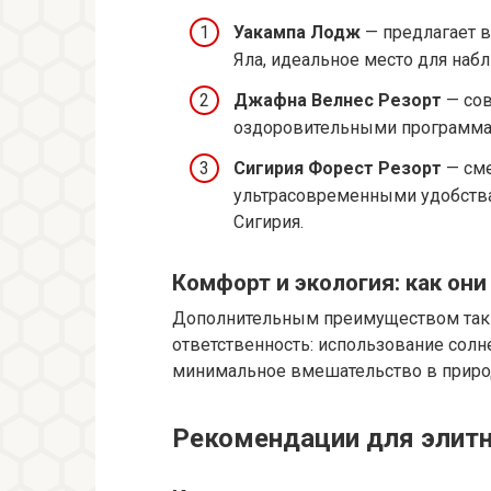
Уакампа Лодж
— предлагает в
Яла, идеальное место для наб
Джафна Велнес Резорт
— сов
оздоровительными программа
Сигирия Форест Резорт
— сме
ультрасовременными удобства
Сигирия.
Комфорт и экология: как он
Дополнительным преимуществом таких
ответственность: использование солн
минимальное вмешательство в приро
Рекомендации для элит