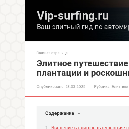
Перейти
к
Vip-surfing.ru
контенту
Ваш элитный гид по автоми
Главная страница
Элитное путешествие
плантации и роскошн
Опубликовано:
23.03.2025
Рубрика:
Элитные
Содержание
Введение в элитное путешествие 