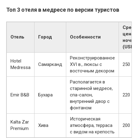
Топ 3 отеля в медресе по версии туристов
Средн
цена з
Отель
Город
Особенности
ночь
(USD)
Реконструированное
Hotel
Самарканд
XVI в., люксы с
250
Medressa
восточным декором
Располагается в
старинной медресе,
Emir B&B
Бухара
спа-салон,
220
внутренний двор с
фонтаном
Историческая
Kalta Zar
Хива
атмосфера, терраса
200
Premium
с видом на крепость