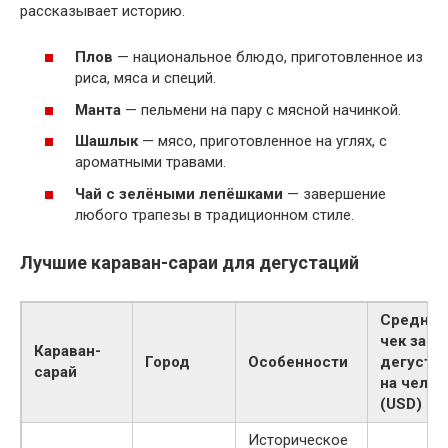
рассказывает историю.
Плов
— национальное блюдо, приготовленное из
риса, мяса и специй.
Манта
— пельмени на пару с мясной начинкой.
Шашлык
— мясо, приготовленное на углях, с
ароматными травами.
Чай с зелёными лепёшками
— завершение
любого трапезы в традиционном стиле.
Лучшие караван-сараи для дегустаций
Средний
чек за
Караван-
Город
Особенности
дегуста
сарай
на челов
(USD)
Историческое