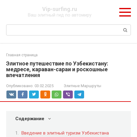
Перейти
Vip-surfing.ru
к
Ваш элитный гид по автомиру
контенту
Поиск:
Главная страница
Элитное путешествие по Узбекистану:
медресе, караван-сараи и роскошные
впечатления
Опубликовано:
03.02.2025
Элитные Маршруты
Содержание
Введение в элитный туризм Узбекистана