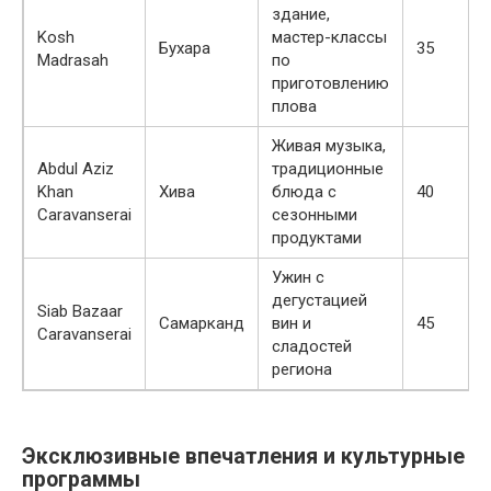
здание,
Kosh
мастер-классы
Бухара
35
Madrasah
по
приготовлению
плова
Живая музыка,
Abdul Aziz
традиционные
Khan
Хива
блюда с
40
Caravanserai
сезонными
продуктами
Ужин с
дегустацией
Siab Bazaar
Самарканд
вин и
45
Caravanserai
сладостей
региона
Эксклюзивные впечатления и культурные
программы