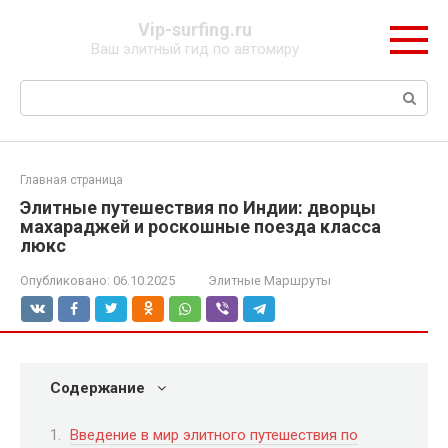
Перейти
Vip-surfing.ru
к
Ваш элитный гид по автомиру
контенту
Поиск:
Главная страница
Элитные путешествия по Индии: дворцы
махараджей и роскошные поезда класса
люкс
Опубликовано:
06.10.2025
Элитные Маршруты
Содержание
Введение в мир элитного путешествия по