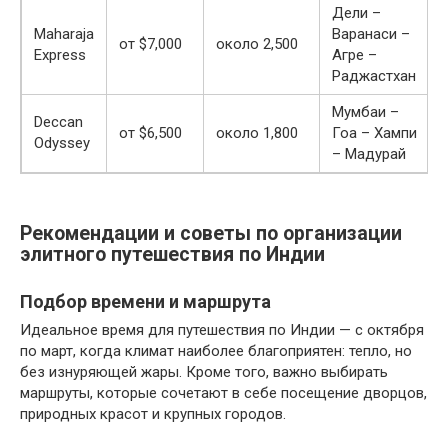
Дели –
Maharaja
Варанаси –
от $7,000
около 2,500
Express
Агре –
Раджастхан
Мумбаи –
Deccan
от $6,500
около 1,800
Гоа – Хампи
Odyssey
– Мадурай
Рекомендации и советы по организации
элитного путешествия по Индии
Подбор времени и маршрута
Идеальное время для путешествия по Индии — с октября
по март, когда климат наиболее благоприятен: тепло, но
без изнуряющей жары. Кроме того, важно выбирать
маршруты, которые сочетают в себе посещение дворцов,
природных красот и крупных городов.