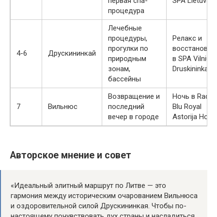
первая спа-
SPA Lietuva
процедура
Лечебные
процедуры,
Релакс и
прогулки по
восстановле
4-6
Друскининкай
природным
в SPA Vilnius
зонам,
Druskininkai
бассейны
Возвращение и
Ночь в Radis
7
Вильнюс
последний
Blu Royal
вечер в городе
Astorija Hotel
Авторское мнение и совет
«Идеальный элитный маршрут по Литве — это
гармония между историческим очарованием Вильнюса
и оздоровительной силой Друскининкая. Чтобы по-
настоящему почувствовать дух страны и насладиться