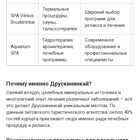
Термальные
Широкий выбор
SPA Vilnius
процедуры,
программ для
10
Druskininkai
сауны,
релакса и лечения
талассотерапия
Гидротерапия,
Современное
Aquarium
ароматерапия,
оборудование и
90
SPA
лечебные
профессиональные
программы
специалисты
Почему именно Друскининкай?
Свежий воздух, целебные минеральные источники и
многолетний опыт лечения различных заболеваний — всё
это делает Друскининкай уникальным местом. По
данным литовского туристического агентства, около 40%
гостей курорта приезжают сюда именно ради лечебных
процедур и релакса.