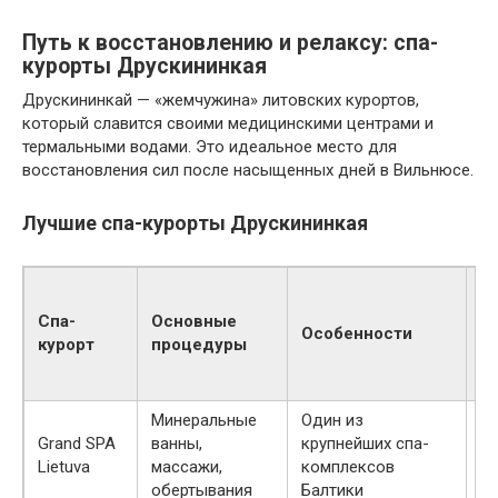
Путь к восстановлению и релаксу: спа-
курорты Друскининкая
Друскининкай — «жемчужина» литовских курортов,
который славится своими медицинскими центрами и
термальными водами. Это идеальное место для
восстановления сил после насыщенных дней в Вильнюсе.
Лучшие спа-курорты Друскининкая
С
це
Спа-
Основные
Особенности
п
курорт
процедуры
у
(
Минеральные
Один из
Grand SPA
ванны,
крупнейших спа-
12
Lietuva
массажи,
комплексов
обертывания
Балтики