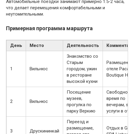
Автомобильные поездки занимают примерно 1.5-2 часа,
что делает перемещения комфортабельными и
неутомительными.
Примерная программа маршрута
День
Место
Деятельность
Комментар
Знакомство со
Старым
Размещение 
1
Вильнюс
городом, ужин
отеле Pacai
в ресторане
Boutique Hote
высокой кухни
Посещение
Свободное
музеев,
время по
2
Вильнюс
прогулка по
вечерам, spa
парку Веркию
услуги в отел
Переезд и
размещение,
Отдых в Gran
3
Друскининкай