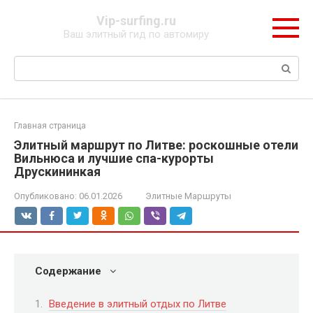
Перейти
Vip-surfing.ru
к
Ваш элитный гид по автомиру
контенту
Поиск:
Главная страница
Элитный маршрут по Литве: роскошные отели
Вильнюса и лучшие спа-курорты
Друскининкая
Опубликовано:
06.01.2026
Элитные Маршруты
Содержание
Введение в элитный отдых по Литве