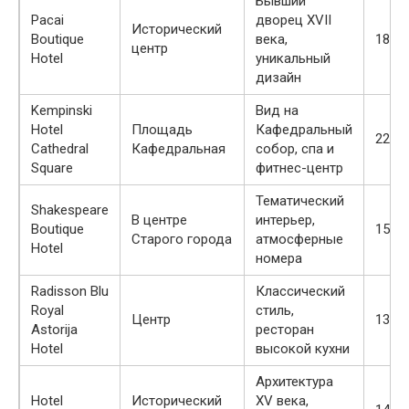
Бывший
Pacai
дворец XVII
Исторический
Boutique
века,
180-
центр
Hotel
уникальный
дизайн
Kempinski
Вид на
Hotel
Площадь
Кафедральный
220-
Cathedral
Кафедральная
собор, спа и
Square
фитнес-центр
Тематический
Shakespeare
В центре
интерьер,
Boutique
150-
Старого города
атмосферные
Hotel
номера
Radisson Blu
Классический
Royal
стиль,
Центр
130-
Astorija
ресторан
Hotel
высокой кухни
Архитектура
Hotel
Исторический
XV века,