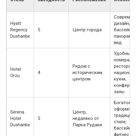
Современ
Hyatt
дизайн, сп
Regency
5
Центр города
бассейн,
Dushanbe
панорамн
вид
Удобные
номера,
Рядом с
ресторан
Hotel
4
историческим
национал
Orzu
центром
кухни,
конферен
залы
Богатое
оформлен
Serena
Центр,
традицио
Hotel
5
недалеко от
стиле,
Dushanbe
Парка Рудаки
бассейн,
фитнес-це