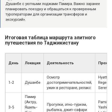
Душанбе с уютными лоджами Памира. Важно заранее
планировать поездку и обращаться к проверенным
туроператорам для организации трансферов и
экскурсий».
Итоговая таблица маршрута элитного
путешествия по Таджикистану
День
Локация
Деятельность
Прожи
Осмотр
Hyatt
1-2
Душанбе
достопримечательностей,
Regency
ужин в ресторане, релакс
Serena 
Памир
(Актру,
Pamir L
Прогулки, этно-туризм,
3-5
Яшиль-
Yashil-K
рыбалка, джип-сафари