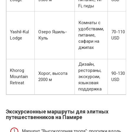
Fi, гиды
Комнаты с
удобствами,
Yashil-Kul
Озеро Яшиль-
70-110
питание,
Lodge
Куль
USD
сафари на
джипах
Дизайн,
Khorog
рестораны,
Хорог, высота
90-130
Mountain
экскурсии,
2000 м
USD
Retreat
языковая
поддержка
Экскурсионные маршруты для элитных
путешественников на Памире
Маршрут “Высокогорная тропа”: прогулки вдоль