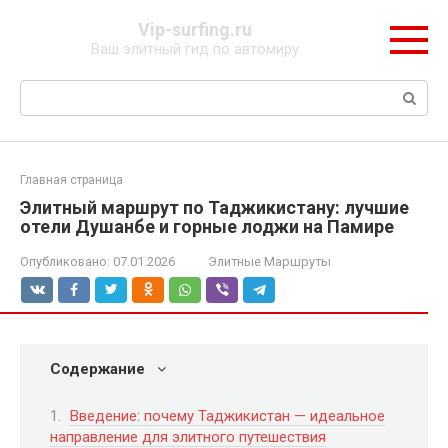
Перейти
Vip-surfing.ru
к
Ваш элитный гид по автомиру
контенту
Поиск:
Главная страница
Элитный маршрут по Таджикистану: лучшие
отели Душанбе и горные лоджи на Памире
Опубликовано:
07.01.2026
Элитные Маршруты
Содержание
Введение: почему Таджикистан — идеальное
направление для элитного путешествия