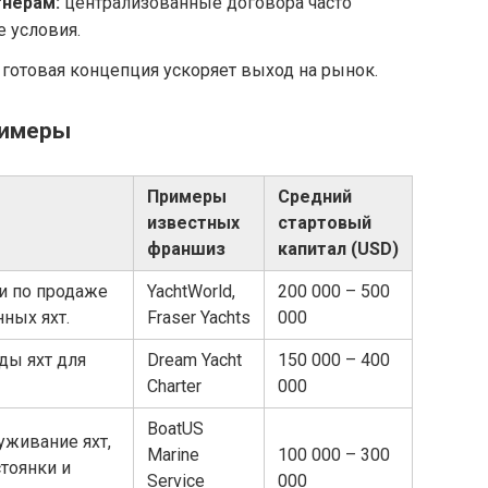
тнёрам:
централизованные договора часто
 условия.
готовая концепция ускоряет выход на рынок.
римеры
Примеры
Средний
известных
стартовый
франшиз
капитал (USD)
и по продаже
YachtWorld,
200 000 – 500
ных яхт.
Fraser Yachts
000
ды яхт для
Dream Yacht
150 000 – 400
Charter
000
BoatUS
уживание яхт,
Marine
100 000 – 300
тоянки и
Service
000