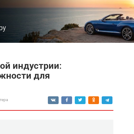
ру
ой индустрии:
жности для
тера