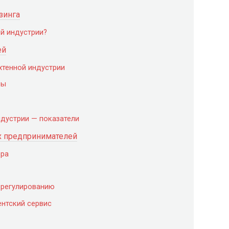
зинга
ой индустрии?
ей
хтенной индустрии
ры
ндустрии — показатели
 предпринимателей
ера
 регулированию
ентский сервис