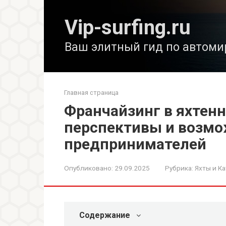
Перейти
к
Vip-surfing.ru
контенту
Ваш элитный гид по автоми
Главная страница
Франчайзинг в яхтенн
перспективы и возмо
предпринимателей
Опубликовано:
29.09.2025
Рубрика:
Яхты и Ка
Содержание