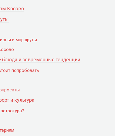
изм Косово
руты
гионы и маршруты
Косово
е блюда и современные тенденции
стоит попробовать
ропроекты
форт и культура
гастротура?
итериям