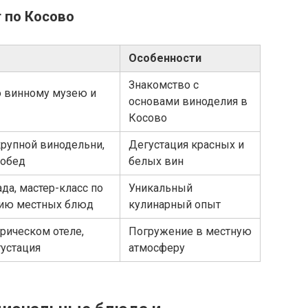
 по Косово
Особенности
Знакомство с
о винному музею и
основами виноделия в
Косово
рупной винодельни,
Дегустация красных и
 обед
белых вин
да, мастер-класс по
Уникальный
нию местных блюд
кулинарный опыт
рическом отеле,
Погружение в местную
густация
атмосферу