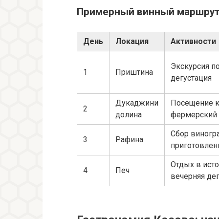
Примерный винный маршрут
День
Локация
Активности
Экскурсия п
1
Приштина
дегустация
Дукаджини
Посещение к
2
долина
фермерский
Сбор виногра
3
Рафина
приготовле
Отдых в исто
4
Печ
вечерняя де