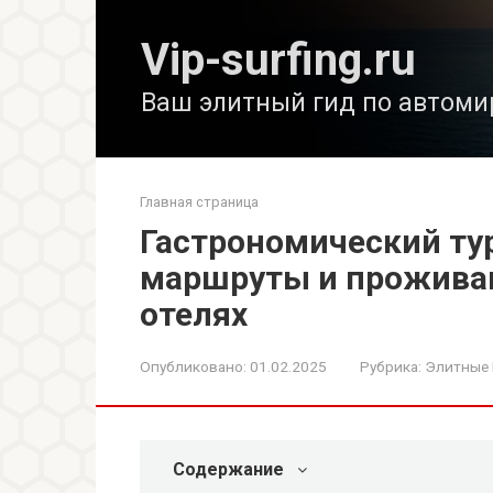
Перейти
к
Vip-surfing.ru
контенту
Ваш элитный гид по автоми
Главная страница
Гастрономический тур
маршруты и проживан
отелях
Опубликовано:
01.02.2025
Рубрика:
Элитные
Содержание