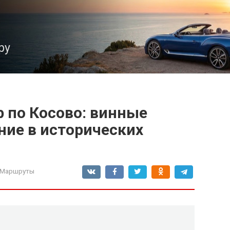
ру
 по Косово: винные
ие в исторических
 Маршруты