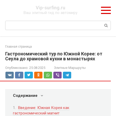
Перейти
Vip-surfing.ru
к
Ваш элитный гид по автомиру
контенту
Поиск:
Главная страница
Гастрономический тур по Южной Корее: от
Сеула до храмовой кухни в монастырях
Опубликовано:
25.08.2025
Элитные Маршруты
Содержание
Введение: Южная Корея как
гастрономический магнит