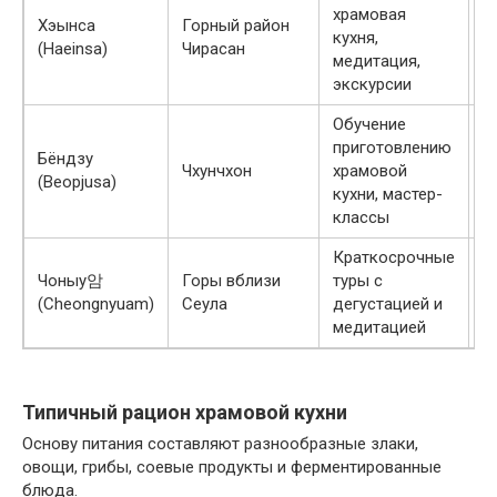
храмовая
Хэынса
Горный район
о
кухня,
(Haeinsa)
Чирасан
з
медитация,
экскурсии
Обучение
приготовлению
Бёндзу
о
Чхунчхон
храмовой
(Beopjusa)
з
кухни, мастер-
классы
Краткосрочные
Чоныу암
Горы вблизи
туры с
о
(Cheongnyuam)
Сеула
дегустацией и
п
медитацией
Типичный рацион храмовой кухни
Основу питания составляют разнообразные злаки,
овощи, грибы, соевые продукты и ферментированные
блюда.