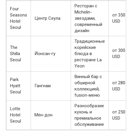
Ресторан с
Four
Michelin-
Seasons
от 350
Центр Сеула
звездами,
Hotel
USD
современный
Seoul
дизайн
Традиционные
The
корейские
от 300
Shilla
Йонсан-гу
блюда в
USD
Seoul
ресторане La
Yeon
Винный бар с
Park
обширной
от 280
Hyatt
Гангнам
коллекцией,
USD
Seoul
fusion-меню
Разнообразие
Lotte
кухонь и
от 250
Hotel
Мён-дон
премиальное
USD
Seoul
обслуживание