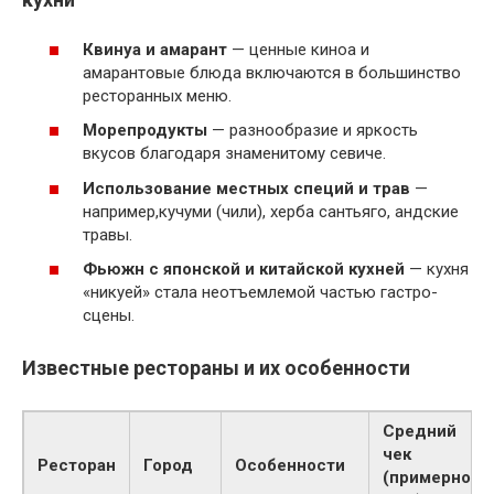
Квинуа и амарант
— ценные киноа и
амарантовые блюда включаются в большинство
ресторанных меню.
Морепродукты
— разнообразие и яркость
вкусов благодаря знаменитому севиче.
Использование местных специй и трав
—
например,кучуми (чили), херба сантьяго, андские
травы.
Фьюжн с японской и китайской кухней
— кухня
«никуей» стала неотъемлемой частью гастро-
сцены.
Известные рестораны и их особенности
Средний
чек
Ресторан
Город
Особенности
(примерно,