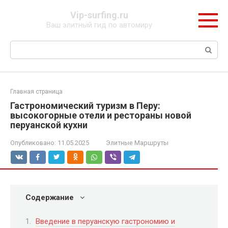
Перейти
Vip-surfing.ru
к
Ваш элитный гид по автомиру
контенту
Поиск:
Главная страница
Гастрономический туризм в Перу:
высокогорные отели и рестораны новой
перуанской кухни
Опубликовано:
11.05.2025
Элитные Маршруты
Содержание
Введение в перуанскую гастрономию и