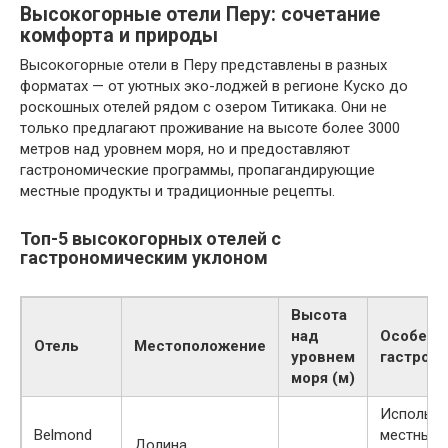
Высокогорные отели Перу: сочетание
комфорта и природы
Высокогорные отели в Перу представлены в разных
форматах — от уютных эко-лоджей в регионе Куско до
роскошных отелей рядом с озером Титикака. Они не
только предлагают проживание на высоте более 3000
метров над уровнем моря, но и предоставляют
гастрономические программы, пропагандирующие
местные продукты и традиционные рецепты.
Топ-5 высокогорных отелей с
гастрономическим уклоном
Высота
над
Особенн
Отель
Местоположение
уровнем
гастрон
моря (м)
Использо
Belmond
местных 
Долина