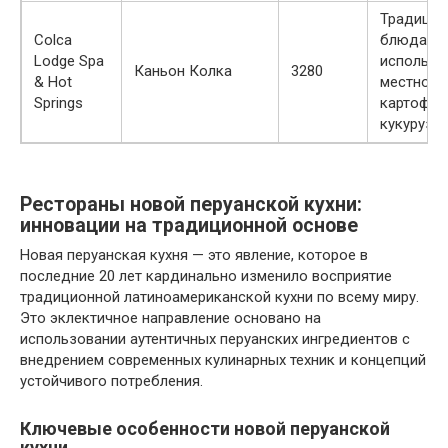
Традици
Colca
блюда с
Lodge Spa
использо
Каньон Колка
3280
& Hot
местного
Springs
картофел
кукурузы
Рестораны новой перуанской кухни:
инновации на традиционной основе
Новая перуанская кухня — это явление, которое в
последние 20 лет кардинально изменило восприятие
традиционной латиноамериканской кухни по всему миру.
Это эклектичное направление основано на
использовании аутентичных перуанских ингредиентов с
внедрением современных кулинарных техник и концепций
устойчивого потребления.
Ключевые особенности новой перуанской
кухни