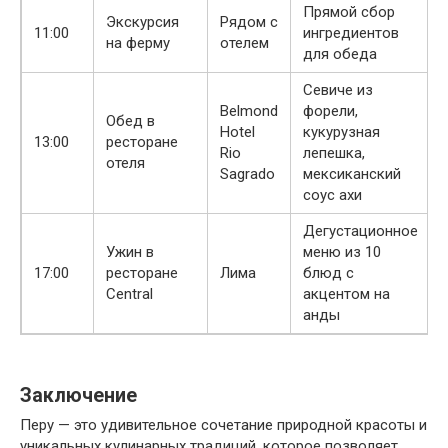
Прямой сбор
Экскурсия
Рядом с
11:00
ингредиентов
на ферму
отелем
для обеда
Севиче из
Belmond
форели,
Обед в
Hotel
кукурузная
13:00
ресторане
Rio
лепешка,
отеля
Sagrado
мексиканский
соус ахи
Дегустационное
Ужин в
меню из 10
17:00
ресторане
Лима
блюд с
Central
акцентом на
анды
Заключение
Перу — это удивительное сочетание природной красоты и
уникальных кулинарных традиций, которое позволяет