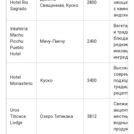
Hotel Rio
2800
овощей, 
Священная, Куско
Sagrado
с квиноа 
андским 
Вегетари
Inkaterra
и традиц
Machu
блюда с
Picchu
Мачу-Пикчу
2400
редкими
Pueblo
инковым
Hotel
ингредие
Высокая 
совреме
Hotel
Куско
3400
подходом
Monasterio
традици
рецептам
Свежая р
Uros
акцент на
Titicaca
Озеро Титикака
3812
местные
Lodge
водные
продукты