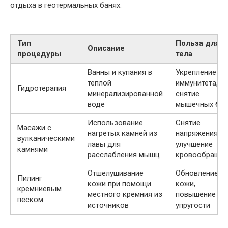
отдыха в геотермальных банях.
Тип
Польза для
Описание
процедуры
тела
Ванны и купания в
Укрепление
теплой
иммунитета,
Гидротерапия
минерализированной
снятие
воде
мышечных бол
Использование
Снятие
Масажи с
нагретых камней из
напряжения,
вулканическими
лавы для
улучшение
камнями
расслабления мышц
кровообраще
Отшелушивание
Обновление
Пилинг
кожи при помощи
кожи,
кремниевым
местного кремния из
повышение
песком
источников
упругости