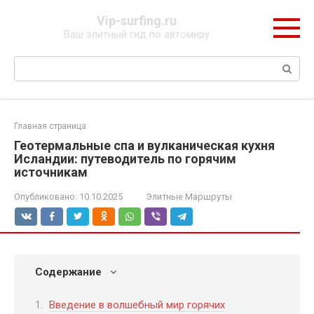
Перейти
Vip-surfing.ru
к
Ваш элитный гид по автомиру
контенту
Поиск:
Главная страница
Геотермальные спа и вулканическая кухня
Исландии: путеводитель по горячим
источникам
Опубликовано:
10.10.2025
Элитные Маршруты
Содержание
Введение в волшебный мир горячих