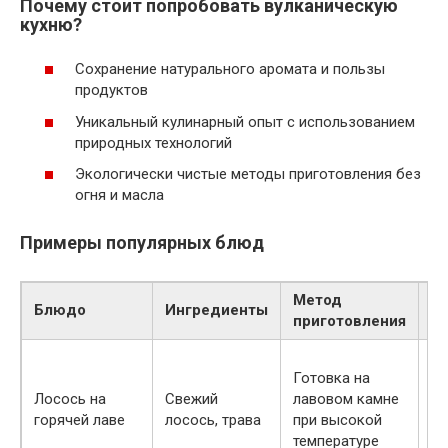
Почему стоит попробовать вулканическую
кухню?
Сохранение натурального аромата и пользы
продуктов
Уникальный кулинарный опыт с использованием
природных технологий
Экологически чистые методы приготовления без
огня и масла
Примеры популярных блюд
Метод
Блюдо
Ингредиенты
О
приготовления
Пи
Готовка на
и 
Лосось на
Свежий
лавовом камне
б
горячей лаве
лосось, трава
при высокой
ле
температуре
д