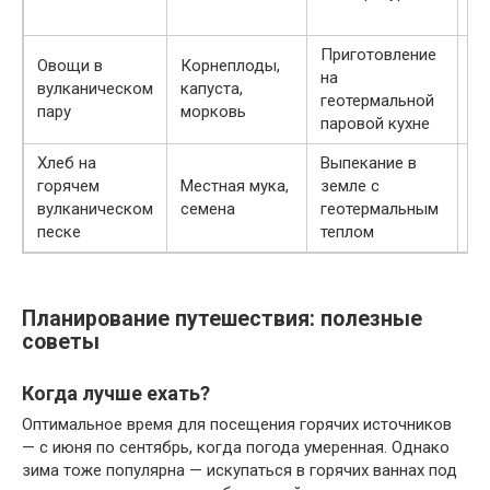
а
Приготовление
Со
Овощи в
Корнеплоды,
на
ви
вулканическом
капуста,
геотермальной
на
пару
морковь
паровой кухне
вк
Хлеб на
Выпекание в
Хр
горячем
Местная мука,
земле с
ко
вулканическом
семена
геотермальным
мя
песке
теплом
на
Планирование путешествия: полезные
советы
Когда лучше ехать?
Оптимальное время для посещения горячих источников
— с июня по сентябрь, когда погода умеренная. Однако
зима тоже популярна — искупаться в горячих ваннах под