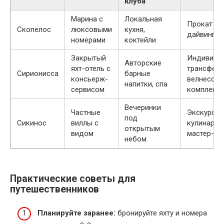
клуба
Марина с
Локальная
Прокат яхт
Скопелос
люксовыми
кухня,
дайвинг
номерами
коктейли
Закрытый
Индивиду
Авторские
яхт-отель с
трансфер,
Сирионисса
барные
консьерж-
велнесс-
напитки, спа
сервисом
комплекс
Вечеринки
Частные
Экскурсии
под
Сикинос
виллы с
кулинарны
открытым
видом
мастер-кл
небом
Практические советы для
путешественников
Планируйте заранее:
бронируйте яхту и номера