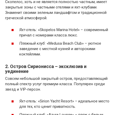
Скопелос, хоть и не является полностью частным, имеет
закрытые зоны с частными отелями и яхт-клубами.
Знаменит своими зеленым ландшафтом и традиционной
греческой атмосферой.
Яхт-отель:
«Skopelos Marina Hotel» – современный
причал с номерами класса люкс.
Пляжный клуб:
«Medusa Beach Club» – уютное
заведение с местной кухней и авторскими
коктейлями.
2. Остров Сирионисса – эксклюзив и
уединение
Совсем небольшой закрытый остров, предоставляющий
полный спектр услуг премиум-класса. Популярен среди
звезд и VIP-персон.
Яхт-отель:
«Sirion Yacht Resort» – идеальное место
для тех, кто ценит приватность.
Пляжный клуб:
«Azure Lounge» – пляж с белым