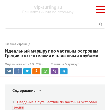
Перейти
Vip-surfing.ru
к
Ваш элитный гид по автомиру
контенту
Поиск:
Главная страница
Идеальный маршрут по частным островам
Греции с яхт-отелями и пляжными клубами
Опубликовано:
24.03.2025
Элитные Маршруты
Содержание
Введение в путешествие по частным островам
Греции