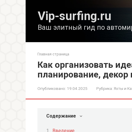
Перейти
к
Vip-surfing.ru
контенту
Ваш элитный гид по автоми
Главная страница
Как организовать иде
планирование, декор
Опубликовано:
19.04.2025
Рубрика:
Яхты и Ка
Содержание
Введение