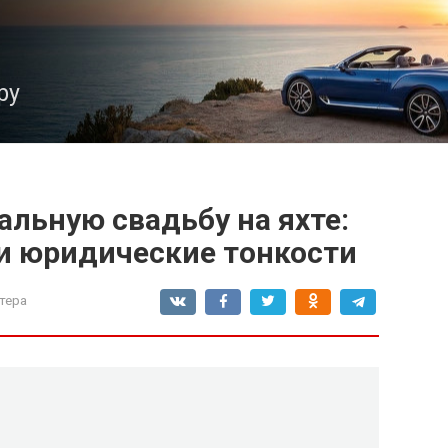
ру
альную свадьбу на яхте:
 и юридические тонкости
тера