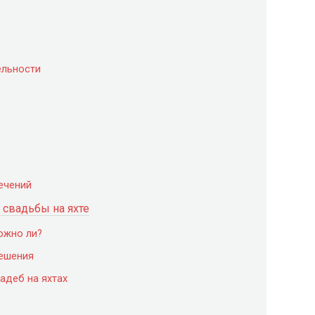
ельности
ечений
 свадьбы на яхте
можно ли?
ешения
адеб на яхтах