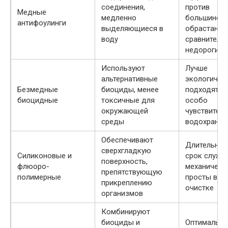
соединения,
против
Медные
медленно
большинств
антифоулинги
выделяющиеся в
обрастаний,
воду
сравнитель
недорогие
Используют
Лучше
альтернативные
экологическ
Безмедные
биоциды, менее
подходят д
биоцидные
токсичные для
особо
окружающей
чувствител
среды
водохрани
Обеспечивают
Длительны
сверхгладкую
Силиконовые и
срок служб
поверхность,
флюоро-
механическ
препятствующую
полимерные
просты в
прикреплению
очистке
организмов
Комбинируют
биоциды и
Оптимальн