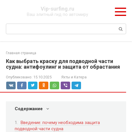
Перейти
Vip-surfing.ru
к
Ваш элитный гид по автомиру
контенту
Поиск:
Главная страница
Как выбрать краску для подводной части
судна: антифоулинг и защита от обрастания
Опубликовано:
15.10.2025
Яхты и Катера
Содержание
Введение: почему необходима защита
подводной части судна